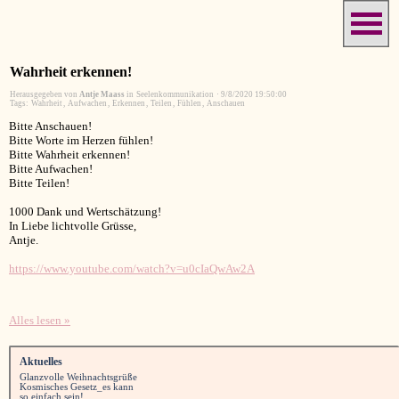
Wahrheit erkennen!
Herausgegeben von
Antje Maass
in
Seelenkommunikation
·
9/8/2020 19:50:00
Tags:
Wahrheit
,
Aufwachen
,
Erkennen
,
Teilen
,
Fühlen
,
Anschauen
Bitte Anschauen!
Bitte Worte im Herzen fühlen!
Bitte Wahrheit erkennen!
Bitte Aufwachen!
Bitte Teilen!
1000 Dank und Wertschätzung!
In Liebe lichtvolle Grüsse,
Antje.
https://www.youtube.com/watch?v=u0cIaQwAw2A
Alles lesen »
Aktuelles
Glanzvolle Weihnachtsgrüße
Kosmisches Gesetz_es kann
so einfach sein!