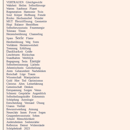
VERTRAUEN
Gleichgewicht
Wahrheit
Heilen
Selbstfürsorge
Warten
Sanftmut
Planet
Regeneration
Harmonie
Twin
Soul
Körper
Hoffnung
Freude
Risiko
Hochsensibel
Wunder
MUT
Herzöffnung
Geometrie
Hopi
Balance
Herzöffnen
Selbstbewusstsein
Feuerenergie
Toleranz
Tönen
Herzensberührung
Channeling
Seele
Spass
Flame
Herzberührung
Weg
Stern
Vorfahren
Herzensweisheit
Trennung
Erfüllung
Dankbarkeit
Grüße
Leuchtturm
Rückschau
Standhalten
Weitblick
Energie
Begegnung
Sein
Selbstbestimmung
Lächeln
Athentischsein
Geistheilung
Atem
Gelassenheit
Nachdenken
Botschaft
Lüge
Traum
Wissenschaft
Manipulation
Gold
Hier
Tod
Optimismus
Christus
Altes
Lernerfahrung
Gemeinschaft
Denken
Entspannung
Sorgen
Venus
Schmerz
Gespräche
Augenblick
Selbstheilungskräfte
Erkenntnis
Schöpfung
Astrologie
Entscheidung
Verstand
Übung
Uranus
Vielfalt
Bewusstwerdung
Atmung
NeuesJahr
Innen
Power
Segen
Gruppenbewusstsein
Sehen
Schuld
Menschlichkeit
Andersdenken
Seelenstärke
Reflexion
Demut
Widerstände
Schöpferkraft
2023