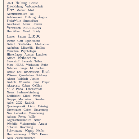
Heilung
2024
Grüsse
Entwicklung
Verbundenheit
Herz
Merkur
Mut
Aufmerksamkeit
Du
Achtsamkeit
Frühling
Ängste
FreierWille
Stressabbau
Anschauen
Anker
Ubuntu
Vertrauen
NEUBEGINN
Herzfühlen
Mond
Erfolg
Liebe
Lernen
Saturn
Wende
Gott
Spiritualität
Gefühl
Göttlichkeit
Meditation
Aufgeben
Mitgefühl
Heilige
Verzeihen
Psychologie
Hinterfragen
Aussen
Leuchten
Atmen
Weihnachten
Sauerstoff
Sananda
Teilen
Mars
HERZ
Wachstum
Ruhe
Nehmen
Lunge
JA
Lachen
Kraft
Danke
neu
Bewusstsein
Wissen
Querdenken
Rückzug
Ahnen
Weisheit
Jupiter
Gedicht
Wünsche
Reset
Prayer
Akzeptanz
Gaben
Gefühle
Stille
Portal
Lebensfreude
Neues
Seelenverbindung
Ehrlichkeit
Glück
Werde
Gruppe
Motivation
Ganzheit
Adler
2022
Realität
Licht
Quantenphysik
Feiertag
Urvertrauen
Geben
Umarmung
Neu
Gedanken
Veränderung
Advent
Fokus
Wille
Gegensätzlichkeiten
Natur
Angst
Weltbild
Visionssuche
Schatten
Beachtung
Schwingung
Wagnis
Helfen
Leben
Herzzentrierung
Essenz
Aura
Zusammenleben