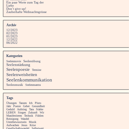
Ein paar Worte zum Tag der
Liebe
Don’t give up!
Zauberhafte Weihnachtsgrüsse
Archiv
12/2023
02/2023
01/2023
12/2022
06/2022
Kategorien
Seelenübung
Seelenmovie
Seelenstärkung
Seelenpoesie
Termine
Seelenweisheiten
Seelenkommunikation
Seelenmusik
Seelenmantra
Tags
Übungen
Tanzen
Ich
Pluto
Jahr
Poesie
Gebet
Gesundheit
Geduld
Aufstieg
Tara
Stärke
LEBEN
Singen
Zukunft
Wir
Manifestieren
Technik
Fühlen
Reinigung
Wandel
Unterbewusstsein
Musik
Aufwachen
Jesus
Krise
Gesellschaftswandel
Selbstwert