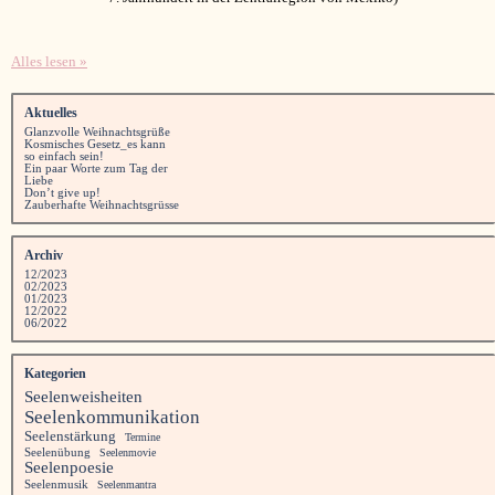
Alles lesen »
Aktuelles
Glanzvolle Weihnachtsgrüße
Kosmisches Gesetz_es kann
so einfach sein!
Ein paar Worte zum Tag der
Liebe
Don’t give up!
Zauberhafte Weihnachtsgrüsse
Archiv
12/2023
02/2023
01/2023
12/2022
06/2022
Kategorien
Seelenweisheiten
Seelenkommunikation
Seelenstärkung
Termine
Seelenübung
Seelenmovie
Seelenpoesie
Seelenmusik
Seelenmantra