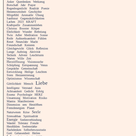
Anker
Querdenken
Werkzeug
Botschaft
Jahr
Prayer
Regenbogenlicht
Realität
Poesie
Herzensweisheit
Geschichte
Mitgefühl
Aromaöle
Übung
Sanftmut
Gegensätzlichkeiten
Lachen
2023
KRAFT
Kraftquelle
Zusammenleben
Christus
Booster
Körper
Ehrlichkeit
Wunder
Befreiung
Twin
Adler
Meditation
Sonne
Reife
Aufmerksamkeit
Fühlen
Reset
NeuesJahr
Macht
Freundschaft
Kreieren
Gleichgewicht
Glück
Reflexion
Lunge
Aufstieg
Aktivität
Technik
Advent
Leuchtturm
Warten
Wille
Zeit
Herzöffnung
Visionssuche
Schöpfung
Entspannung
Venus
Gespräche
Gemeinschaft
Entwicklung
Heilige
Leuchten
Stern
Herzzentrierung
Optimismus
Wissenschaft
Liebe
Göttlichkeit
Mensch
Intelligenz
Verstand
Aura
Achtsamkeit
Gedicht
Erfolg
Essenz
Psychologie
HERZ
Umarmung
Motivation
Risiko
Mantra
Manifestieren
Dimension
neu
Herzöffnen
Fremdenergien
Planet
Seele
Naturwesen
Krise
Stressabbau
Spiritualität
Energie
Seelenverbindung
Wandel
Toleranz
Freude
Herzfühlen
Seelenstärke
Nachdenken
Selbstbewusstsein
Gott
Gelassenheit
Heilen