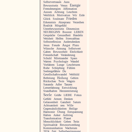
Selbstvertrauen
Aura
Energie
Bewusstsein
Venus
Fremdenergien
Affirmation
Aussen
Achtung
Leuchten
Weitblick
Motivation
Wir
Erde
Frieden
Glück
Soulmate
Erkenntnis
Akzeptanz
Verzeihen
Realität
Mitgefühl
Unterbewusstsein
Dimension
NEUBEGINN
Booster
LEBEN
Gespräche
Gesundheit
Handeln
Weisheit
Helfen
Stressabbau
Selbstreflexion
Andersdenken
Angst
Jesus
Freude
Pluto
Wünsche
Atmung
Selbstwert
Gaben
Bewusstheit
Ehrlichkeit
Freundschaft
Veränderung
Schuld
Miteinander
Spass
Warten
Psychologie
Wandel
Vorfahren
Lunge
Leuchtturm
Ruhe
Schöpfung
Fühlen
Seelengefährte
Du
Gesellschaftswandel
Weltbild
Heilung
Befreiung
Gehirn
Rückschau
Twin
Wagnis
Sananda
Adler
Tanzen
Lernerfahrung
Entwicklung
Standhalten
Herzzentrierung
Seele
Grüße
LIEBE
Fokus
Gefühl
Atmen
Denken
Gelassenheit
Ganzheit
Saturn
Achtsamkeit
neu
Wille
Gegensätzlichkeiten
Heilige
Harmonie
Übung
Entspannung
Halten
Anker
Aufstieg
Transformation
Planet
Menschlichkeit
Geben
Sein
Spiritualität
Bewusstwerdung
Kommunikation
Wachstum
2024
Zeit
Selbstbestimmung