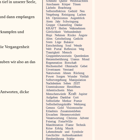
Schmerz
Quelle
Weihnachten
tief in unserer Seele,
Anschauen
Körper
Tönen
Lächeln
Beachtung
Selbstreflektion
Geduld
Neu
Vergebung
Reinigung
Lachen
g und dann empfangen
Ich
Optimismus
Augenblick
Atem
Jahr
Schwingung
Gruppe
Channeling
Danke
KRAFT
Heilen
Wahrnehmen
erkrampfen und
Göttlichkeit
Verbundenheit
Hopi
Nehmen
Risiko
Ängste
Altes
Geistheilung
Gedicht
Stern
Lüge
Balance
Entscheidung
Soul
Wende
die Vergangenheit
Welt
Portal
Reflexion
Weg
Traurigkeit
Mensch
Gruppenbewusstsein
Querdenken
Herzensberührung
Uranus
Mond
auben wir also an das
Regeneration
Botschaft
Hochsensibel
Ohnmacht
Gebet
Urvertrauen
Verstand
Naturwesen
Ahnen
Rückzug
Power
Sorgen
Wunder
Vielfalt
Selbstvergebung
Manipulation
Nachdenken
Sehen
ZEIT
Urzentralsonne
Herzöffnen
Athentischsein
Mars
Antworten, dicke
Kraft
Menschenwürde
Jupiter
Aufgeben
Dankbar
Gott
Selbstliebe
Merkur
Poesie
Selbstheilungskräfte
Werkzeug
Genuss
Gold
Visionssuche
Erlaubnis
Zusammenleben
Erwachen
Herzensweisheit
Verantwortung
Christus
Advent
Feiertag
FreierWille
Manifestation
Flame
Technik
Krise
Erfolg
Musik
Lebensfreude
und
Symbole
Geschichte
Aufmerksamkeit
Herzberührung
Stärke