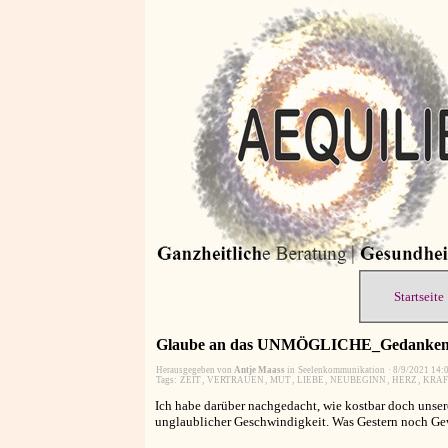
Startseite
Glaube an das UNMÖGLICHE_Gedanken 
Herausgegeben von
Antje Maass
in
Seelenkommunikation
·
8/9/2021 14:
Tags:
ZEIT
,
VERTRAUEN
,
MUT
,
LIEBE
,
NEUBEGINN
,
HERZ
,
KRAF
Ich habe darüber nachgedacht, wie kostbar doch unsere 
unglaublicher Geschwindigkeit. Was Gestern noch Gewi