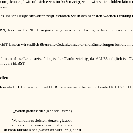
um, denn egal wie toll sich etwas im Außen zeigt, wenn wir es nicht fühlen können 
iben.
ches uns schlüssige Antworten zeigt. Schaffen wir in den nächsten Wochen Ordnun
 das scheinbar NEUE zu gestalten, dies ist eine Illusion, in der wir nur weiter v
IT. Lassen wir endlich überholte Gedankenmuster und Einstellungen los, die in 
in uns diese Lebensreise führt, ist der Glaube wichtig, das ALLES möglich ist. Gl
nn von SELBST.
ellen….
h sende EUCH unendlich viel LIEBE aus meinem Herzen und viele LICHTVOLLE 
„Woran glaubst du? (Rhonda Byrne)
Woran du aus tiefsten Herzen glaubst,
wird am schnellsten in dein Leben treten.
Du kann nur anziehen, woran du wirklich glaubst.