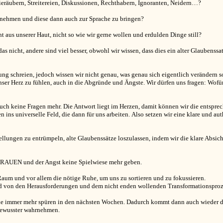
ieräubern, Streitereien, Diskussionen, Rechthabern, Ignoranten, Neidern…?
zunehmen und diese dann auch zur Sprache zu bringen?
 aus unserer Haut, nicht so wie wir gerne wollen und erdulden Dinge still?
as nicht, andere sind viel besser, obwohl wir wissen, dass dies ein alter Glaubenssatz
ng schreien, jedoch wissen wir nicht genau, was genau sich eigentlich verändern s
 unser Herz zu fühlen, auch in die Abgründe und Ängste. Wir dürfen uns fragen: Wof
s auch keine Fragen mehr. Die Antwort liegt im Herzen, damit können wir die entspre
n ins universelle Feld, die dann für uns arbeiten.
Also setzen wir eine klare und aut
lungen zu entrümpeln, alte Glaubenssätze loszulassen, indem wir die klare Absicht
TRAUEN und der Angst keine Spielwiese mehr geben.
aum und vor allem die nötige Ruhe, um uns zu sortieren und zu fokussieren.
nd von den Herausforderungen und dem nicht enden wollenden Transformationsproz
e immer mehr spüren in den nächsten Wochen. Dadurch kommt dann auch wieder di
 bewusster wahrnehmen.