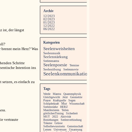
Archiv
12/2023
02/2023
01/2023
12/2022
06/2022
 ist, der längst
Kategorien
oll?
Seelenweisheiten
ür brennt mein Herz? Was
Seelenmusik
Seelenstärkung
Seelenmantra
chenden Schritte
Seelenpoesie
Termine
hentische Intention ins
Seelenübung
Seelenmovie
Seelenkommunikation
 setzen, es einfach zu
Tags
Werde
Mantra
Quantenphysik
Gleichgewicht
Jetzt
Geometrie
Prayer
Kraftquelle
Segen
Schöpferkraft
Mut
Wissenschaft
Seelenstärke
HERZ
ess.
Manifestieren
Teilen
göttlichesTiming
Sicherheit
MUT
2022
Aktivität
e vertraute
Beziehungen
Seelenverbindung
Träume
Grüsse
Selbstbewusstsein
Gemeinschaft
Lernen
Universum
Umarmung