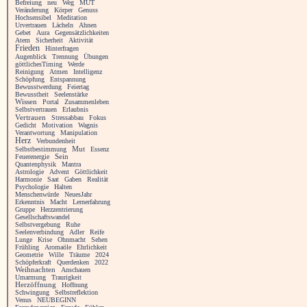
Befreiung
neu
Weg
MUT
Veränderung
Körper
Genuss
Hochsensibel
Meditation
Urvertrauen
Lächeln
Ahnen
Gebet
Aura
Gegensätzlichkeiten
Atem
Sicherheit
Aktivität
Frieden
Hinterfragen
Augenblick
Trennung
Übungen
göttlichesTiming
Werde
Reinigung
Atmen
Intelligenz
Schöpfung
Entspannung
Bewusstwerdung
Feiertag
Bewusstheit
Seelenstärke
Wissen
Portal
Zusammenleben
Selbstvertrauen
Erlaubnis
Vertrauen
Stressabbau
Fokus
Gedicht
Motivation
Wagnis
Verantwortung
Manipulation
Herz
Verbundenheit
Selbstbestimmung
Mut
Essenz
Feuerenergie
Sein
Quantenphysik
Mantra
Astrologie
Advent
Göttlichkeit
Harmonie
Saat
Gaben
Realität
Psychologie
Halten
Menschenwürde
NeuesJahr
Erkenntnis
Macht
Lernerfahrung
Gruppe
Herzzentrierung
Gesellschaftswandel
Selbstvergebung
Ruhe
Seelenverbindung
Adler
Reife
Lunge
Krise
Ohnmacht
Sehen
Frühling
Aromaöle
Ehrlichkeit
Geometrie
Wille
Träume
2024
Schöpferkraft
Querdenken
2022
Weihnachten
Anschauen
Umarmung
Traurigkeit
Herzöffnung
Hoffnung
Schwingung
Selbstreflektion
Venus
NEUBEGINN