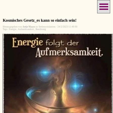
Kosmisches Gesetz_es kann so einfach sein!
Herausgegeben von
Antje Maass
in
Seelenweisheiten
·
24/2/2023 11:49:00
Tags:
Energie
,
Aufmerksamkeit
,
Beachtung