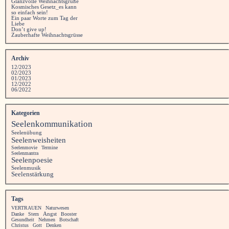
Glanzvolle Weihnachtsgrüße
Kosmisches Gesetz_es kann
so einfach sein!
Ein paar Worte zum Tag der
Liebe
Don’t give up!
Zauberhafte Weihnachtsgrüsse
Archiv
12/2023
02/2023
01/2023
12/2022
06/2022
Kategorien
Seelenkommunikation
Seelenübung
Seelenweisheiten
Seelenmovie
Termine
Seelenmantra
Seelenpoesie
Seelenmusik
Seelenstärkung
Tags
VERTRAUEN
Naturwesen
Angst
Danke
Stern
Booster
Gesundheit
Nehmen
Botschaft
Christus
Gott
Denken