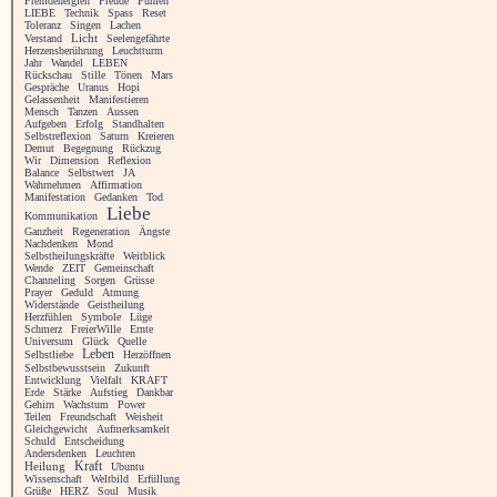
Fremdenergien
Freude
Fühlen
LIEBE
Technik
Spass
Reset
Toleranz
Singen
Lachen
Licht
Verstand
Seelengefährte
Herzensberührung
Leuchtturm
Jahr
Wandel
LEBEN
Rückschau
Stille
Tönen
Mars
Gespräche
Uranus
Hopi
Gelassenheit
Manifestieren
Mensch
Tanzen
Aussen
Aufgeben
Erfolg
Standhalten
Selbstreflexion
Saturn
Kreieren
Demut
Begegnung
Rückzug
Wir
Dimension
Reflexion
Balance
Selbstwert
JA
Wahrnehmen
Affirmation
Manifestation
Gedanken
Tod
Liebe
Kommunikation
Ganzheit
Regeneration
Ängste
Nachdenken
Mond
Selbstheilungskräfte
Weitblick
Wende
ZEIT
Gemeinschaft
Channeling
Sorgen
Grüsse
Prayer
Geduld
Atmung
Widerstände
Geistheilung
Herzfühlen
Symbole
Lüge
Schmerz
FreierWille
Ernte
Universum
Glück
Quelle
Leben
Selbstliebe
Herzöffnen
Selbstbewusstsein
Zukunft
Entwicklung
Vielfalt
KRAFT
Erde
Stärke
Aufstieg
Dankbar
Gehirn
Wachstum
Power
Teilen
Freundschaft
Weisheit
Gleichgewicht
Aufmerksamkeit
Schuld
Entscheidung
Andersdenken
Leuchten
Heilung
Kraft
Ubuntu
Wissenschaft
Weltbild
Erfüllung
Grüße
HERZ
Soul
Musik