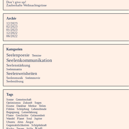
Don’t give up!
Zauberhafte Weihnachtsgrüsse
Archiv
12/2023
02/2023
01/2023
12/2022
06/2022
Kategorien
Seelenpoesie
Termine
Seelenkommunikation
Seelenstärkung
Seelenmantra
Seelenweisheiten
Seelenmusik
Seelenmovie
Seelenübung
Tags
Sonne
Gemeinschaft
Optimismus
Zukunft
Segen
Essenz
Dankbar
Merkur
Teilen
Fühlen
Schöpfung
Lebensfreude
Begegnung
Lernerfahrung
Flame
Geschichte
Gelassenheit
Wandel
Planet
Soul
Jupiter
Angst
Ubuntu
Altes
Gegensätzlichkeiten
Schöpferkraft
Kraft
Risiko
Tanzen
Stille