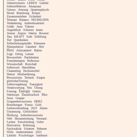
Athentischsein
LEBEN
Geduld
Selbstreflektion
Akzeptanz
Genuss
Atmung
Quantenphysik
Mond
Beachtung
Körper
Zusammenleben
Sicherheit
Toleranz
Balance
NEUBEGINN
Veränderung
Aufmerksamkeit
Grüße
Aura
Träume
Augenblick
Schmerz
Innen
Atmen
Ängste
Warten
Booster
Tara
KRAFT
Erde
Erfüllung
Tod
Querdenken
Selbstheilungskräfte
Erkennen
Manipulation
Ganzheit
Hier
Herz
Achtsamkeit
Halten
Lüge
Erfolg
Lernen
Bewusstheit
Nachdenken
Fremdenergien
Reflexion
Wissenschaft
Botschaft
Selbstwert
Herzöffnen
Channeling
Hochsensibel
Demut
Herzberührung
Bewusstsein
Technik
Singen
göttlichesTiming
Selbstvergebung
Traurigkeit
Verantwortung
Neu
Übung
Energie
Feiertag
Gehirn
Wachstum
Dankbarkeit
Mut
Jesus
Gruppe
Gruppenbewusstsein
HERZ
Beziehungen
Poesie
Gold
Seelenverbindung
2023
Ahnen
Umarmung
Göttlichkeit
Heilung
Selbstbewusstsein
Welt
Herzzentrierung
Verstand
Lachen
Entscheidung
Gebet
Motivation
Befreiung
Spiritualität
Schatten
Nehmen
Wille
Andersdenken
2022
Lächeln
Psychologie
Sanftmut