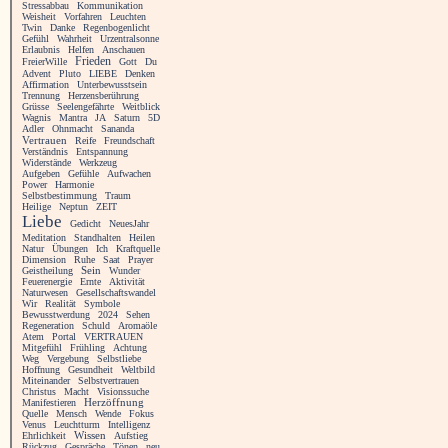
Stressabbau
Kommunikation
Weisheit
Vorfahren
Leuchten
Twin
Danke
Regenbogenlicht
Gefühl
Wahrheit
Urzentralsonne
Erlaubnis
Helfen
Anschauen
Frieden
FreierWille
Gott
Du
Advent
Pluto
LIEBE
Denken
Affirmation
Unterbewusstsein
Trennung
Herzensberührung
Grüsse
Seelengefährte
Weitblick
Wagnis
Mantra
JA
Saturn
5D
Adler
Ohnmacht
Sananda
Vertrauen
Reife
Freundschaft
Verständnis
Entspannung
Widerstände
Werkzeug
Aufgeben
Gefühle
Aufwachen
Power
Harmonie
Selbstbestimmung
Traum
Heilige
Neptun
ZEIT
Liebe
Gedicht
NeuesJahr
Meditation
Standhalten
Heilen
Natur
Übungen
Ich
Kraftquelle
Dimension
Ruhe
Saat
Prayer
Geistheilung
Sein
Wunder
Feuerenergie
Ernte
Aktivität
Naturwesen
Gesellschaftswandel
Wir
Realität
Symbole
Bewusstwerdung
2024
Sehen
Regeneration
Schuld
Aromaöle
Atem
Portal
VERTRAUEN
Mitgefühl
Frühling
Achtung
Weg
Vergebung
Selbstliebe
Hoffnung
Gesundheit
Weltbild
Miteinander
Selbstvertrauen
Christus
Macht
Visionssuche
Manifestieren
Herzöffnung
Quelle
Mensch
Wende
Fokus
Venus
Leuchtturm
Intelligenz
Ehrlichkeit
Wissen
Aufstieg
Rückzug
Gespräche
Tönen
neu