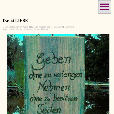
Das ist LIEBE
Herausgegeben von
Antje Maass
in
Seelenpoesie
·
10/9/2021 12:40:00
Tags:
Liebe
,
Geben
,
Nehmen
,
Teilen
,
Halten