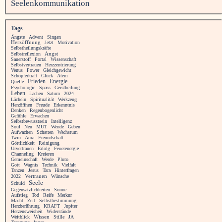
Seelenkommunikation
Tags
Ängste
Advent
Singen
Herzöffnung
Jetzt
Motivation
Selbstheilungskräfte
Angst
Selbstreflexion
Sauerstoff
Portal
Wissenschaft
Selbstvertrauen
Herzzentrierung
Venus
Power
Gleichgewicht
Schöpferkraft
Glück
Atem
Frieden
Energie
Quelle
Psychologie
Spass
Geistheilung
Leben
Lachen
Saturn
2024
Lächeln
Spiritualität
Werkzeug
Herzöffnen
Freude
Erkenntnis
Denken
Regenbogenlicht
Gefühle
Erwachen
Selbstbewusstsein
Intelligenz
Soul
Neu
MUT
Wende
Geben
Aufwachen
Schatten
Wachstum
Twin
Aura
Freundschaft
Göttlichkeit
Reinigung
Urvertrauen
Erfolg
Feuerenergie
Channeling
Kreieren
Gemeinschaft
Werde
Pluto
Gott
Wagnis
Technik
Vielfalt
Tanzen
Jesus
Tara
Hinterfragen
Vertrauen
2022
Wünsche
Seele
Schuld
Gegensätzlichkeiten
Sonne
Aufstieg
Tod
Reife
Merkur
Macht
Zeit
Selbstbestimmung
Herzberührung
KRAFT
Jupiter
Herzensweisheit
Widerstände
Weitblick
Wissen
Stille
JA