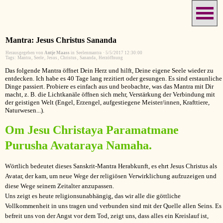
Mantra: Jesus Christus Sananda
Herausgegeben von
Antje Maass
in
Seelenmantra
·
5/5/2017 12:30:00
Tags:
Mantra
,
Seele
,
Jesus
,
Christus
,
Sananda
,
Herzöffnung
Das folgende Mantra öffnet Dein Herz und hilft, Deine eigene Seele wieder zu
entdecken. Ich habe es 40 Tage lang rezitiert oder gesungen. Es sind erstaunliche
Dinge passiert. Probiere es einfach aus und beobachte, was das Mantra mit Dir
macht, z. B. die Lichtkanäle öffnen sich mehr, Verstärkung der Verbindung mit
der geistigen Welt (Engel, Erzengel, aufgestiegene Meister/innen, Krafttiere,
Naturwesen...).
Om Jesu Christaya Paramatmane
Purusha Avataraya Namaha.
Wörtlich bedeutet dieses Sanskrit-Mantra Herabkunft, es ehrt Jesus Christus als
Avatar, der kam, um neue Wege der religiösen Verwirklichung aufzuzeigen und
diese Wege seinem Zeitalter anzupassen.
Uns zeigt es heute religionsunabhängig, das wir alle die göttliche
Vollkommenheit in uns tragen und verbunden sind mit der Quelle allen Seins. Es
befreit uns von der Angst vor dem Tod, zeigt uns, dass alles ein Kreislauf ist,