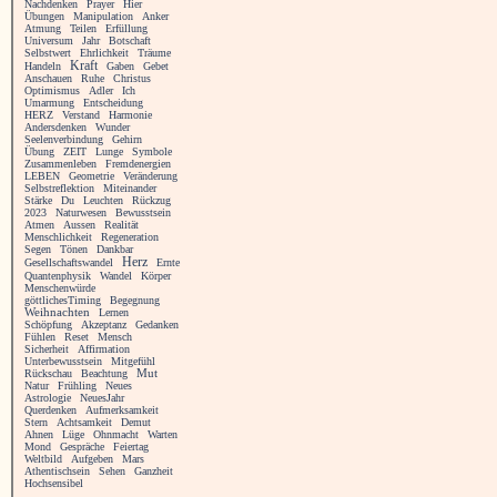
Nachdenken
Prayer
Hier
Übungen
Manipulation
Anker
Atmung
Teilen
Erfüllung
Universum
Jahr
Botschaft
Selbstwert
Ehrlichkeit
Träume
Kraft
Handeln
Gaben
Gebet
Anschauen
Ruhe
Christus
Optimismus
Adler
Ich
Umarmung
Entscheidung
HERZ
Verstand
Harmonie
Andersdenken
Wunder
Seelenverbindung
Gehirn
Übung
ZEIT
Lunge
Symbole
Zusammenleben
Fremdenergien
LEBEN
Geometrie
Veränderung
Selbstreflektion
Miteinander
Stärke
Du
Leuchten
Rückzug
2023
Naturwesen
Bewusstsein
Atmen
Aussen
Realität
Menschlichkeit
Regeneration
Segen
Tönen
Dankbar
Herz
Gesellschaftswandel
Ernte
Quantenphysik
Wandel
Körper
Menschenwürde
göttlichesTiming
Begegnung
Weihnachten
Lernen
Schöpfung
Akzeptanz
Gedanken
Fühlen
Reset
Mensch
Sicherheit
Affirmation
Unterbewusstsein
Mitgefühl
Rückschau
Beachtung
Mut
Natur
Frühling
Neues
Astrologie
NeuesJahr
Querdenken
Aufmerksamkeit
Stern
Achtsamkeit
Demut
Ahnen
Lüge
Ohnmacht
Warten
Mond
Gespräche
Feiertag
Weltbild
Aufgeben
Mars
Athentischsein
Sehen
Ganzheit
Hochsensibel