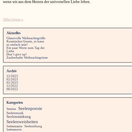
wenn wir aus dem Herzen der universellen Liebe leben.
Alles lesen »
Aktuelles
Glanzvolle Weihnachtsgrüße
Kosmisches Gesetz_es kann
so einfach sein!
Ein paar Worte zum Tag der
Liebe
Don’t give up!
Zauberhafte Weihnachtsgrüsse
Archiv
12/2023
02/2023
01/2023
12/2022
06/2022
Kategorien
Seelenpoesie
Termine
Seelenmusik
Seelenstärkung
Seelenweisheiten
Seelenübung
Seelenmantra
Seelenmovie