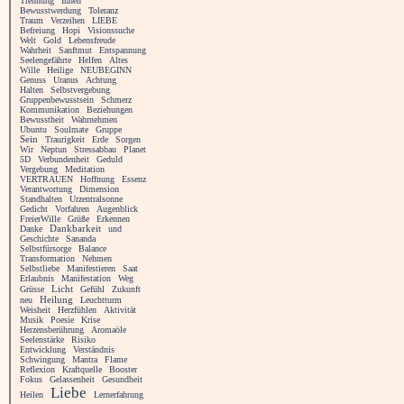
Trennung
Innen
Bewusstwerdung
Toleranz
Traum
Verzeihen
LIEBE
Befreiung
Hopi
Visionssuche
Welt
Gold
Lebensfreude
Wahrheit
Sanftmut
Entspannung
Seelengefährte
Helfen
Altes
Wille
Heilige
NEUBEGINN
Genuss
Uranus
Achtung
Halten
Selbstvergebung
Gruppenbewusstsein
Schmerz
Kommunikation
Beziehungen
Bewusstheit
Wahrnehmen
Ubuntu
Soulmate
Gruppe
Sein
Traurigkeit
Erde
Sorgen
Wir
Neptun
Stressabbau
Planet
5D
Verbundenheit
Geduld
Vergebung
Meditation
VERTRAUEN
Hoffnung
Essenz
Verantwortung
Dimension
Standhalten
Urzentralsonne
Gedicht
Vorfahren
Augenblick
FreierWille
Grüße
Erkennen
Danke
Dankbarkeit
und
Geschichte
Sananda
Selbstfürsorge
Balance
Transformation
Nehmen
Selbstliebe
Manifestieren
Saat
Erlaubnis
Manifestation
Weg
Licht
Grüsse
Gefühl
Zukunft
Heilung
neu
Leuchtturm
Weisheit
Herzfühlen
Aktivität
Musik
Poesie
Krise
Herzensberührung
Aromaöle
Seelenstärke
Risiko
Entwicklung
Verständnis
Schwingung
Mantra
Flame
Reflexion
Kraftquelle
Booster
Fokus
Gelassenheit
Gesundheit
Liebe
Heilen
Lernerfahrung