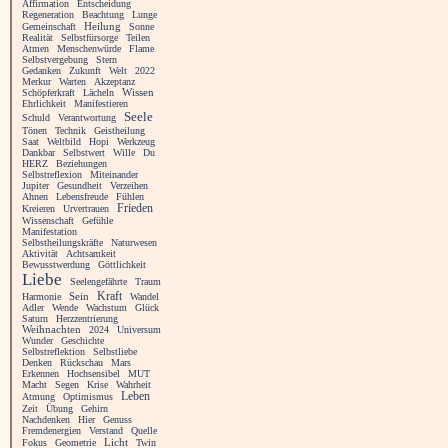
Affirmation
Entscheidung
Regeneration
Beachtung
Lunge
Heilung
Gemeinschaft
Sonne
Realität
Selbstfürsorge
Teilen
Atmen
Menschenwürde
Flame
Selbstvergebung
Stern
Gedanken
Zukunft
Welt
2022
Merkur
Warten
Akzeptanz
Schöpferkraft
Lächeln
Wissen
Ehrlichkeit
Manifestieren
Seele
Schuld
Verantwortung
Tönen
Technik
Geistheilung
Saat
Weltbild
Hopi
Werkzeug
Dankbar
Selbstwert
Wille
Du
HERZ
Beziehungen
Selbstreflexion
Miteinander
Jupiter
Gesundheit
Verzeihen
Ahnen
Lebensfreude
Fühlen
Frieden
Kreieren
Urvertrauen
Wissenschaft
Gefühle
Manifestation
Selbstheilungskräfte
Naturwesen
Aktivität
Achtsamkeit
Bewusstwerdung
Göttlichkeit
Liebe
Seelengefährte
Traum
Kraft
Harmonie
Sein
Wandel
Adler
Wende
Wachstum
Glück
Saturn
Herzzentrierung
Weihnachten
2024
Universum
Wunder
Geschichte
Selbstreflektion
Selbstliebe
Denken
Rückschau
Mars
Erkennen
Hochsensibel
MUT
Macht
Segen
Krise
Wahrheit
Leben
Atmung
Optimismus
Zeit
Übung
Gehirn
Nachdenken
Hier
Genuss
Fremdenergien
Verstand
Quelle
Licht
Fokus
Geometrie
Twin