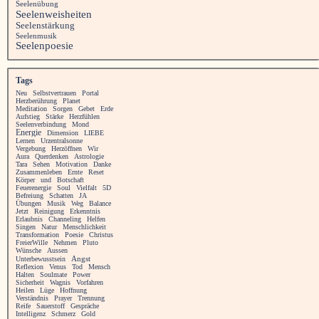
Seelenübung
Seelenweisheiten
Seelenstärkung
Seelenmusik
Seelenpoesie
Tags
Neu
Selbstvertrauen
Portal
Herzberührung
Planet
Meditation
Sorgen
Gebet
Erde
Aufstieg
Stärke
Herzfühlen
Seelenverbindung
Mond
Energie
Dimension
LIEBE
Lernen
Urzentralsonne
Vergebung
Herzöffnen
Wir
Aura
Querdenken
Astrologie
Tara
Sehen
Motivation
Danke
Zusammenleben
Ernte
Reset
Körper
und
Botschaft
Feuerenergie
Soul
Vielfalt
5D
Befreiung
Schatten
JA
Übungen
Musik
Weg
Balance
Jetzt
Reinigung
Erkenntnis
Erlaubnis
Channeling
Helfen
Singen
Natur
Menschlichkeit
Transformation
Poesie
Christus
FreierWille
Nehmen
Pluto
Wünsche
Aussen
Angst
Unterbewusstsein
Reflexion
Venus
Tod
Mensch
Halten
Soulmate
Power
Sicherheit
Wagnis
Vorfahren
Heilen
Lüge
Hoffnung
Verständnis
Prayer
Trennung
Reife
Sauerstoff
Gespräche
Intelligenz
Schmerz
Gold