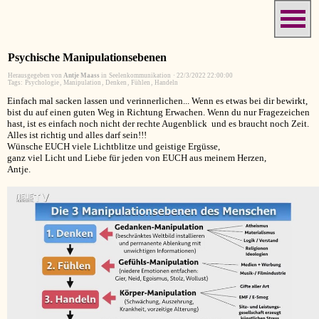
Psychische Manipulationsebenen
Herausgegeben von
Antje Maass
in
Seelenkommunikation
·
22/3/2022 22:00:00
Tags:
Psychologie
,
Manipulation
,
Denken
,
Fühlen
,
Handeln
Einfach mal sacken lassen und verinnerlichen... Wenn es etwas bei dir bewirkt,
bist du auf einen guten Weg in Richtung Erwachen. Wenn du nur Fragezeichen
hast, ist es einfach noch nicht der rechte Augenblick und es braucht noch Zeit.
Alles ist richtig und alles darf sein!!!
Wünsche EUCH viele Lichtblitze und geistige Ergüsse,
ganz viel Licht und Liebe für jeden von EUCH aus meinem Herzen,
Antje.