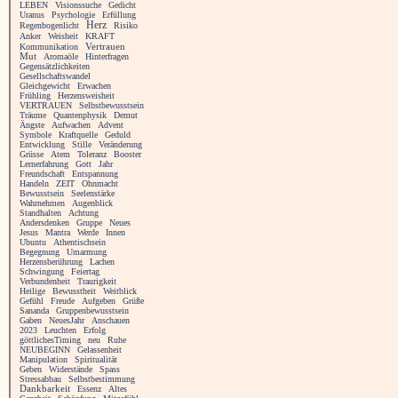
LEBEN
Visionssuche
Gedicht
Uranus
Psychologie
Erfüllung
Herz
Regenbogenlicht
Risiko
Anker
Weisheit
KRAFT
Vertrauen
Kommunikation
Mut
Aromaöle
Hinterfragen
Gegensätzlichkeiten
Gesellschaftswandel
Gleichgewicht
Erwachen
Frühling
Herzensweisheit
VERTRAUEN
Selbstbewusstsein
Träume
Quantenphysik
Demut
Ängste
Aufwachen
Advent
Symbole
Kraftquelle
Geduld
Entwicklung
Stille
Veränderung
Grüsse
Atem
Toleranz
Booster
Lernerfahrung
Gott
Jahr
Freundschaft
Entspannung
Handeln
ZEIT
Ohnmacht
Bewusstsein
Seelenstärke
Wahrnehmen
Augenblick
Standhalten
Achtung
Andersdenken
Gruppe
Neues
Jesus
Mantra
Werde
Innen
Ubuntu
Athentischsein
Begegnung
Umarmung
Herzensberührung
Lachen
Schwingung
Feiertag
Verbundenheit
Traurigkeit
Heilige
Bewusstheit
Weitblick
Gefühl
Freude
Aufgeben
Grüße
Sananda
Gruppenbewusstsein
Gaben
NeuesJahr
Anschauen
2023
Leuchten
Erfolg
göttlichesTiming
neu
Ruhe
NEUBEGINN
Gelassenheit
Manipulation
Spiritualität
Geben
Widerstände
Spass
Stressabbau
Selbstbestimmung
Dankbarkeit
Essenz
Altes