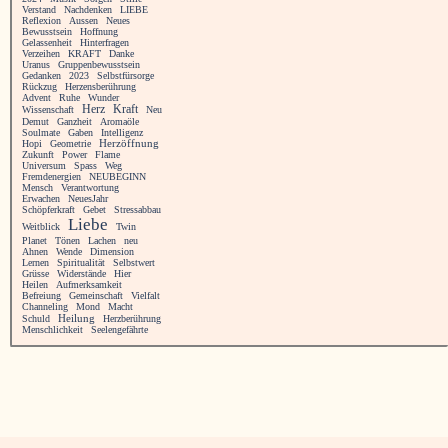
Verstand
Nachdenken
LIEBE
Reflexion
Aussen
Neues
Bewusstsein
Hoffnung
Gelassenheit
Hinterfragen
Verzeihen
KRAFT
Danke
Uranus
Gruppenbewusstsein
Gedanken
2023
Selbstfürsorge
Rückzug
Herzensberührung
Advent
Ruhe
Wunder
Herz
Kraft
Wissenschaft
Neu
Demut
Ganzheit
Aromaöle
Soulmate
Gaben
Intelligenz
Hopi
Geometrie
Herzöffnung
Zukunft
Power
Flame
Universum
Spass
Weg
Fremdenergien
NEUBEGINN
Mensch
Verantwortung
Erwachen
NeuesJahr
Schöpferkraft
Gebet
Stressabbau
Liebe
Weitblick
Twin
Planet
Tönen
Lachen
neu
Ahnen
Wende
Dimension
Lernen
Spiritualität
Selbstwert
Grüsse
Widerstände
Hier
Heilen
Aufmerksamkeit
Befreiung
Gemeinschaft
Vielfalt
Channeling
Mond
Macht
Heilung
Schuld
Herzberührung
Menschlichkeit
Seelengefährte