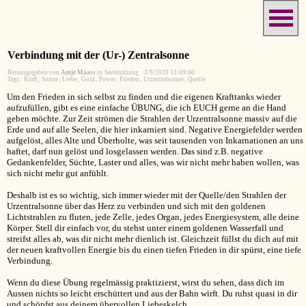
Verbindung mit der (Ur-) Zentralsonne
Herausgegeben von
Antje Maass
in
Seelenübung
·
3/9/2020 13:09:00
Tags:
Kraft
,
Sonne
,
Liebe
,
Gold
,
Power
,
Frieden
,
Urzentralsonne
,
Quelle
Um den Frieden in sich selbst zu finden und die eigenen Krafttanks wieder
aufzufüllen, gibt es eine einfache ÜBUNG, die ich EUCH gerne an die Hand
geben möchte. Zur Zeit strömen die Strahlen der Urzentralsonne massiv auf die
Erde und auf alle Seelen, die hier inkarniert sind. Negative Energiefelder werden
aufgelöst, alles Alte und Überholte, was seit tausenden von Inkarnationen an uns
haftet, darf nun gelöst und losgelassen werden. Das sind z.B. negative
Gedankenfelder, Süchte, Laster und alles, was wir nicht mehr haben wollen, was
sich nicht mehr gut anfühlt.
Deshalb ist es so wichtig, sich immer wieder mit der Quelle/den Strahlen der
Urzentralsonne über das Herz zu verbinden und sich mit den goldenen
Lichtstrahlen zu fluten, jede Zelle, jedes Organ, jedes Energiesystem, alle deine
Körper. Stell dir einfach vor, du stehst unter einem goldenen Wasserfall und
streifst alles ab, was dir nicht mehr dienlich ist. Gleichzeit füllst du dich auf mit
der neuen kraftvollen Energie bis du einen tiefen Frieden in dir spürst, eine tiefe
Verbindung.
Wenn du diese Übung regelmässig praktizierst, wirst du sehen, dass dich im
Aussen nichts so leicht erschüttert und aus der Bahn wirft. Du ruhst quasi in dir
und schöpfst aus deinem übervollen Liebeskelch.