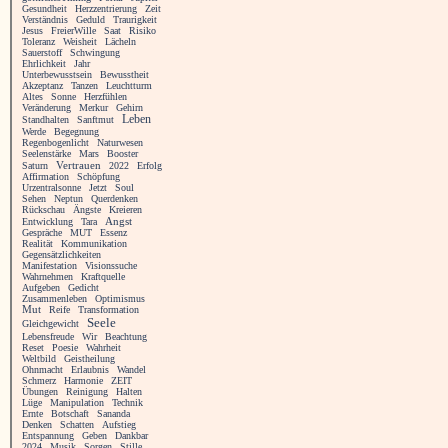
Gesundheit
Herzzentrierung
Zeit
Verständnis
Geduld
Traurigkeit
Jesus
FreierWille
Saat
Risiko
Toleranz
Weisheit
Lächeln
Sauerstoff
Schwingung
Ehrlichkeit
Jahr
Unterbewusstsein
Bewusstheit
Akzeptanz
Tanzen
Leuchtturm
Altes
Sonne
Herzfühlen
Veränderung
Merkur
Gehirn
Leben
Standhalten
Sanftmut
Werde
Begegnung
Regenbogenlicht
Naturwesen
Seelenstärke
Mars
Booster
Vertrauen
Saturn
2022
Erfolg
Affirmation
Schöpfung
Urzentralsonne
Jetzt
Soul
Sehen
Neptun
Querdenken
Rückschau
Ängste
Kreieren
Angst
Entwicklung
Tara
Gespräche
MUT
Essenz
Realität
Kommunikation
Gegensätzlichkeiten
Manifestation
Visionssuche
Wahrnehmen
Kraftquelle
Aufgeben
Gedicht
Zusammenleben
Optimismus
Mut
Reife
Transformation
Seele
Gleichgewicht
Lebensfreude
Wir
Beachtung
Reset
Poesie
Wahrheit
Weltbild
Geistheilung
Ohnmacht
Erlaubnis
Wandel
Schmerz
Harmonie
ZEIT
Übungen
Reinigung
Halten
Lüge
Manipulation
Technik
Ernte
Botschaft
Sananda
Denken
Schatten
Aufstieg
Entspannung
Geben
Dankbar
2024
Musik
Sorgen
Stille