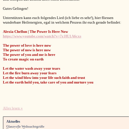
Gutes Gelingen!
Unterstützen kann euch folgendes Lied (ich liebe es sehr!), hier fliessen
wunderbare Heilenergien, egal in welchem Prozess ihr euch gerade befindet:
Alexia Chellun | The Power Is Here Now
https://www.youtube.com/watch?v=7rJfU1A6cxs
The power of love is here now
The power of now is here now
The power of you and me is here
To create magic on earth
Let the water wash away your tears
Let the fire burn away your fears
Let the wind blow into your life such faith and trust
Let the earth hold you, take care of you and nurture you
Alles lesen »
Aktuelles
Glanzvolle Weihnachtsgrüße