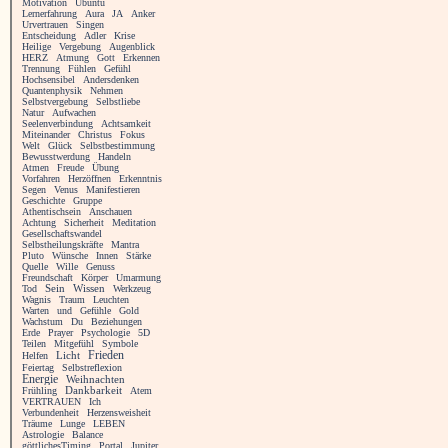
Motivation
Ubuntu
Lernerfahrung
Aura
JA
Anker
Urvertrauen
Singen
Entscheidung
Adler
Krise
Heilige
Vergebung
Augenblick
HERZ
Atmung
Gott
Erkennen
Trennung
Fühlen
Gefühl
Hochsensibel
Andersdenken
Quantenphysik
Nehmen
Selbstvergebung
Selbstliebe
Natur
Aufwachen
Seelenverbindung
Achtsamkeit
Miteinander
Christus
Fokus
Welt
Glück
Selbstbestimmung
Bewusstwerdung
Handeln
Atmen
Freude
Übung
Vorfahren
Herzöffnen
Erkenntnis
Segen
Venus
Manifestieren
Geschichte
Gruppe
Athentischsein
Anschauen
Achtung
Sicherheit
Meditation
Gesellschaftswandel
Selbstheilungskräfte
Mantra
Pluto
Wünsche
Innen
Stärke
Quelle
Wille
Genuss
Freundschaft
Körper
Umarmung
Tod
Sein
Wissen
Werkzeug
Wagnis
Traum
Leuchten
Warten
und
Gefühle
Gold
Wachstum
Du
Beziehungen
Erde
Prayer
Psychologie
5D
Teilen
Mitgefühl
Symbole
Licht
Frieden
Helfen
Feiertag
Selbstreflexion
Energie
Weihnachten
Frühling
Dankbarkeit
Atem
VERTRAUEN
Ich
Verbundenheit
Herzensweisheit
Träume
Lunge
LEBEN
Astrologie
Balance
göttlichesTiming
Portal
Jupiter