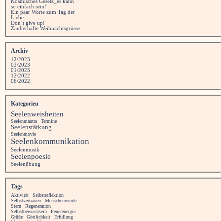
Kosmisches Gesetz_es kann
so einfach sein!
Ein paar Worte zum Tag der
Liebe
Don’t give up!
Zauberhafte Weihnachtsgrüsse
Archiv
12/2023
02/2023
01/2023
12/2022
06/2022
Kategorien
Seelenweisheiten
Seelenmantra
Termine
Seelenstärkung
Seelenmovie
Seelenkommunikation
Seelenmusik
Seelenpoesie
Seelenübung
Tags
Aktivität
Selbstreflektion
Selbstvertrauen
Menschenwürde
Stern
Regeneration
Selbstbewusstsein
Feuerenergie
Grüße
Göttlichkeit
Erfüllung