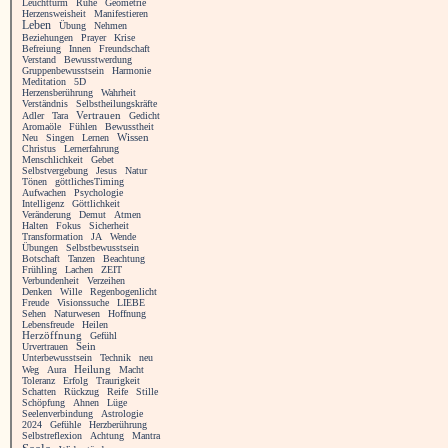
Leuchtturm
Ruhe
Geometrie
Herzensweisheit
Manifestieren
Leben
Übung
Nehmen
Beziehungen
Prayer
Krise
Befreiung
Innen
Freundschaft
Verstand
Bewusstwerdung
Gruppenbewusstsein
Harmonie
Meditation
5D
Herzensberührung
Wahrheit
Verständnis
Selbstheilungskräfte
Vertrauen
Adler
Tara
Gedicht
Aromaöle
Fühlen
Bewusstheit
Neu
Singen
Lernen
Wissen
Christus
Lernerfahrung
Menschlichkeit
Gebet
Selbstvergebung
Jesus
Natur
Tönen
göttlichesTiming
Aufwachen
Psychologie
Intelligenz
Göttlichkeit
Veränderung
Demut
Atmen
Halten
Fokus
Sicherheit
Transformation
JA
Wende
Übungen
Selbstbewusstsein
Botschaft
Tanzen
Beachtung
Frühling
Lachen
ZEIT
Verbundenheit
Verzeihen
Denken
Wille
Regenbogenlicht
Freude
Visionssuche
LIEBE
Sehen
Naturwesen
Hoffnung
Lebensfreude
Heilen
Herzöffnung
Gefühl
Urvertrauen
Sein
Unterbewusstsein
Technik
neu
Heilung
Weg
Aura
Macht
Toleranz
Erfolg
Traurigkeit
Schatten
Rückzug
Reife
Stille
Schöpfung
Ahnen
Lüge
Seelenverbindung
Astrologie
2024
Gefühle
Herzberührung
Selbstreflexion
Achtung
Mantra