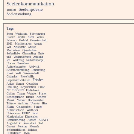
Seelenkommunikation
Seelenpoesie
Termine
Seelenstärkung
Tags
Stern
Wachstum
Schwingung
Essenz
Jupiter
Atem
Venus
Schmerz
Geduld
Gemeinschaft
2023
Manifestation
Ängste
Wir
NeuesJahr
Grüsse
Motivation
Querdenken
Selbstliebe
Channeling
Erde
und
Verantwortung
Atmung
Ich
Werkzeug
Selbstfürsorge
Uranus
Erwachen
Aufmerksamkeit
Aktivität
Selbstbestimmung
Umarmung
Reset
Welt
Wissenschaft
Gedanken
FreierWille
Frieden
Gegensätzlichkeiten
Anker
Saturn
Gespräche
Erfüllung
Regeneration
Ernte
NEUBEGINN
Ehrlichkeit
Gehirn
Traum
Wunder
Planet
Seelengefährte
Risiko
Kreieren
Musik
Merkur
Hochsensibel
Träume
Aufstieg
Ubuntu
Hier
Flame
Gelassenheit
Sorgen
Athentischsein
Weitblick
Universum
HERZ
Jetzt
Manipulation
Dimension
Herzzentrierung
Aussen
KRAFT
Augenblick
Gesundheit
Tod
Genuss
Feiertag
Mensch
Selbstreflektion
Balance
Hinterfragen
Twin