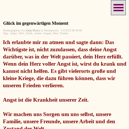
Glück im gegenwärtigen Moment
Herausgegeben von
Antje Maass
in
Seelenpoesie
·
1/4/2022 08:48:00
Tags:
Angst
,
Welt
,
Glück
,
Atmen
,
Sorgen
,
Herz
,
Frieden
Ich erlaubte mir zu atmen und sagte dann: Das
Wichtigste ist, nicht zuzulassen, dass deine Angst
darüber, was in der Welt passiert, dein Herz erfüllt.
Wenn dein Herz voller Angst ist, wirst du krank und
kannst nicht helfen. Es gibt vielerorts große und
kleine Kriege, die dazu führen können, dass wir
unseren Frieden verlieren.
Angst ist die Krankheit unserer Zeit.
Wir machen uns Sorgen um uns selbst, unsere
Familie, unsere Freunde, unsere Arbeit und den
Zustand der Welt.