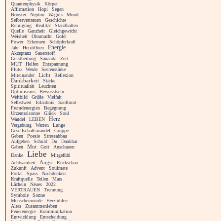
Quantenphysik
Körper
Affirmation
Hopi
Segen
Booster
Neptun
Wagnis
Mond
Selbstvertrauen
Geschichte
Reinigung
Realität
Standhalten
Quelle
Ganzheit
Gleichgewicht
Weisheit
Ohnmacht
Gold
Power
Erkennen
Schöpferkraft
Energie
Jahr
Herzöffnen
Akzeptanz
Sauerstoff
Geistheilung
Sananda
Zeit
MUT
Helfen
Entspannung
Pluto
Werde
Seelenstärke
Licht
Miteinander
Reflexion
Dankbarkeit
Stärke
Spiritualität
Leuchten
Optimismus
Bewusstsein
Weltbild
Grüße
Vielfalt
Selbstwert
Erlaubnis
Sanftmut
Fremdenergien
Begegnung
Urzentralsonne
Glück
Soul
Herz
Wandel
LEBEN
Vergebung
Warten
Lunge
Gesellschaftswandel
Gruppe
Geben
Poesie
Stressabbau
Aufgeben
Schuld
Du
Dankbar
Gaben
Mut
Gott
Anschauen
Liebe
Danke
Mitgefühl
Angst
Achtsamkeit
Rückschau
Zukunft
Advent
Soulmate
Portal
Spass
Nachdenken
Kraftquelle
Teilen
Mars
Lächeln
Neues
2022
VERTRAUEN
Trennung
Symbole
Sonne
Menschenwürde
Herzfühlen
Altes
Zusammenleben
Feuerenergie
Kommunikation
Entwicklung
Entscheidung