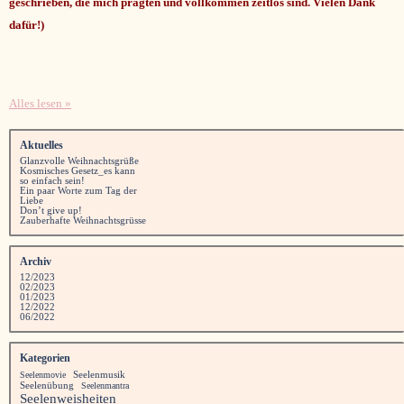
geschrieben, die mich prägten und vollkommen zeitlos sind. Vielen Dank
dafür!)
Alles lesen »
Aktuelles
Glanzvolle Weihnachtsgrüße
Kosmisches Gesetz_es kann
so einfach sein!
Ein paar Worte zum Tag der
Liebe
Don’t give up!
Zauberhafte Weihnachtsgrüsse
Archiv
12/2023
02/2023
01/2023
12/2022
06/2022
Kategorien
Seelenmusik
Seelenmovie
Seelenübung
Seelenmantra
Seelenweisheiten