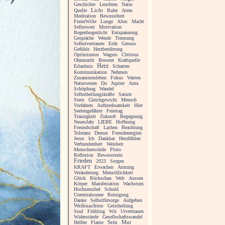
Geschichte
Leuchten
Natur
Licht
Quelle
Ruhe
Atem
Meditation
Bewusstheit
FreierWille
Lunge
Altes
Macht
Selbstwert
Motivation
Regenbogenlicht
Entspannung
Gespräche
Wende
Trennung
Selbstvertrauen
Erde
Genuss
Gefühle
Herzberührung
Optimismus
Wagnis
Christus
Ohnmacht
Booster
Kraftquelle
Herz
Erlaubnis
Schatten
Kommunikation
Nehmen
Zusammenleben
Fokus
Warten
Naturwesen
Du
Jupiter
Aura
Schöpfung
Wandel
Selbstheilungskräfte
Saturn
Stern
Gleichgewicht
Mensch
Vorfahren
Aufmerksamkeit
Hier
Seelengefährte
Feiertag
Traurigkeit
Zukunft
Begegnung
NeuesJahr
LIEBE
Hoffnung
Freundschaft
Lachen
Beachtung
Toleranz
Demut
Fremdenergien
Jesus
Ich
Dankbar
Herzfühlen
Verbundenheit
Weisheit
Menschenwürde
Pluto
Reflexion
Bewusstsein
Frieden
2023
Sorgen
KRAFT
Erwachen
Atmung
Veränderung
Menschlichkeit
Glück
Rückschau
Welt
Aussen
Körper
Manifestation
Wachstum
Hochsensibel
Schuld
Urzentralsonne
Reinigung
Danke
Selbstfürsorge
Aufgeben
Weihnachten
Geistheilung
Soul
Frühling
Wir
Urvertrauen
Widerstände
Gesellschaftswandel
Helfen
Flame
Sein
Mut