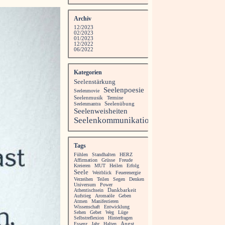
Archiv
12/2023
02/2023
01/2023
12/2022
06/2022
Kategorien
Seelenstärkung
Seelenpoesie
Seelenmovie
Seelenmusik
Termine
Seelenübung
Seelenmantra
Seelenweisheiten
Seelenkommunikation
Tags
Fühlen
Standhalten
HERZ
Affirmation
Grüsse
Freude
Kreieren
MUT
Heilen
Erfolg
Seele
Weitblick
Feuerenergie
Verzeihen
Teilen
Segen
Denken
Universum
Power
Athentischsein
Dankbarkeit
Aufstieg
Aromaöle
Geben
Atmen
Manifestieren
Wissenschaft
Entwicklung
Sehen
Gebet
Weg
Lüge
Selbstreflexion
Hinterfragen
Angst
Essenz
Jahr
Halten