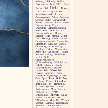
Achtung
Werkzeug
Realität
Beziehungen
Twin
2024
Tönen
Liebe
Ängste
Tod
Uranus
Mond
Gaben
Querdenken
Leben
Selbstbewusstsein
Quantenphysik
Grüße
Gedanken
Sananda
Adler
Gemeinschaft
Advent
Sanftmut
Portal
Musik
Herzzentrierung
Prayer
Erkenntnis
Selbstbestimmung
Achtsamkeit
VERTRAUEN
Herzensberührung
Ahnen
Gedicht
Reife
Merkur
Übung
Herzöffnung
Werde
Wunder
Gruppenbewusstsein
Stressabbau
Dimension
Wünsche
Geduld
Channeling
Verantwortung
Erfüllung
Gehirn
Manipulation
Astrologie
Seelenstärke
Tanzen
Seelenverbindung
Anschauen
Vielfalt
Stille
Gegensätzlichkeiten
göttlichesTiming
Schöpferkraft
Gefühl
Erkennen
Ubuntu
Selbstreflektion
Ganzheit
Lernen
Zeit
Gelassenheit
Träume
Sicherheit
Traum
Soulmate
Psychologie
Singen
Gott
Spass
Ernte
Gold
Tara
Heilung
Poesie
Spiritualität
Intelligenz
Hopi
Herzöffnen
Verstand
Symbole
Schmerz
Andersdenken
Mars
Rückzug
Kraft
Weltbild
Saat
Energie
Entscheidung
Anker
Sonne
Ehrlichkeit
Neu
Wahrnehmen
Mitgefühl
Wissen
Lächeln
Harmonie
Nachdenken
Aufwachen
Herzensweisheit