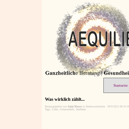
Startseite
Was wirklich zählt...
Herausgegeben von
Antje Maass
in
Seelenweisheiten
·
30/9/2021 09:41:0
Tags:
Liebe
,
Gelassenheit
,
Sanftmut