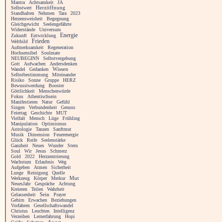
Mantra
Achtsamkeit
JA
Selbstwert
Herzöffnung
Standhalten
Nehmen
Tara
2023
Herzensweisheit
Begegnung
Gleichgewicht
Seelengefährte
Widerstände
Universum
Energie
Zukunft
Entwicklung
Frieden
Weltbild
Aufmerksamkeit
Regeneration
Hochsensibel
Soulmate
NEUBEGINN
Selbstvergebung
Gott
Aufwachen
Andersdenken
Wandel
Gedanken
Wissen
Selbstbestimmung
Miteinander
Risiko
Sonne
Gruppe
HERZ
Bewusstwerdung
Booster
Göttlichkeit
Menschenwürde
Fokus
Athentischsein
Manifestieren
Natur
Gefühl
Singen
Verbundenheit
Genuss
Feiertag
Geschichte
MUT
Vielfalt
Mensch
Lüge
Frühling
Manipulation
Optimismus
Astrologie
Tanzen
Sanftmut
Musik
Dimension
Feuerenergie
Glück
Reife
Seelenstärke
Ganzheit
Neues
Wunder
Stern
Soul
Wir
Jesus
Schmerz
Gold
2022
Herzzentrierung
Wachstum
Erlaubnis
Weg
Aufgeben
Atmen
Sicherheit
Lunge
Reinigung
Quelle
Werkzeug
Körper
Merkur
Mut
NeuesJahr
Gespräche
Achtung
Kreieren
Teilen
Wahrheit
Gelassenheit
Sein
Prayer
Gehirn
Erwachen
Beziehungen
Vorfahren
Gesellschaftswandel
Christus
Leuchten
Intelligenz
Verzeihen
Lernerfahrung
Hopi