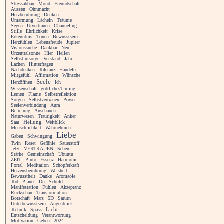
Stressabbau
Mond
Freundschaft
Aussen
Ohnmacht
Herzberührung
Denken
Umarmung
Lächeln
Träume
Segen
Urvertrauen
Channeling
Stille
Ehrlichkeit
Krise
Erkenntnis
Tönen
Bewusstsein
Herzfühlen
Lebensfreude
Jupiter
Visionssuche
Dankbar
Neu
Urzentralsonne
Hier
Heilen
Selbstfürsorge
Verstand
Jahr
Lachen
Hinterfragen
Nachdenken
Toleranz
Handeln
Mitgefühl
Affirmation
Wünsche
Seele
Herzöffnen
Ich
Wissenschaft
göttlichesTiming
Lernen
Flame
Selbstreflektion
Sorgen
Selbstvertrauen
Power
Seelenverbindung
Aura
Befreiung
Anschauen
Naturwesen
Traurigkeit
Anker
Heilung
Saat
Weitblick
Menschlichkeit
Wahrnehmen
Liebe
Gaben
Schwingung
Twin
Reset
Gefühle
Sauerstoff
Jetzt
VERTRAUEN
Sehen
Stärke
Gemeinschaft
Ubuntu
ZEIT
Pluto
Essenz
Harmonie
Portal
Meditation
Schöpferkraft
Herzensberührung
Weisheit
Bewusstheit
Danke
Aromaöle
Tod
Planet
Du
Schuld
Manifestation
Fühlen
Akzeptanz
Rückschau
Transformation
Botschaft
Mars
5D
Saturn
Unterbewusstsein
Augenblick
Licht
Technik
Spass
Entscheidung
Verantwortung
Motivation
Geben
2024