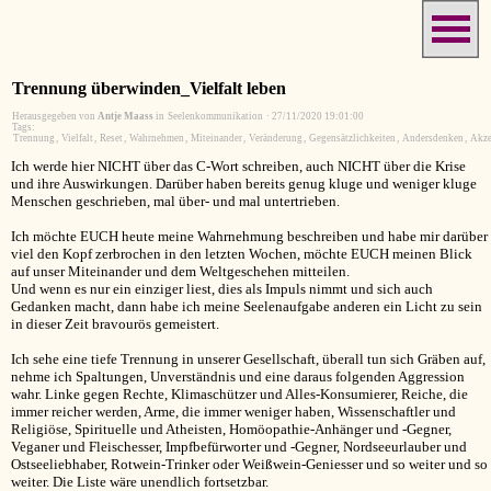
Trennung überwinden_Vielfalt leben
Herausgegeben von
Antje Maass
in
Seelenkommunikation
·
27/11/2020 19:01:00
Tags:
Trennung
,
Vielfalt
,
Reset
,
Wahrnehmen
,
Miteinander
,
Veränderung
,
Gegensätzlichkeiten
,
Andersdenken
,
Akze
Ich werde hier NICHT über das C-Wort schreiben, auch NICHT über die Krise
und ihre Auswirkungen. Darüber haben bereits genug kluge und weniger kluge
Menschen geschrieben, mal über- und mal untertrieben.
Ich möchte EUCH heute meine Wahrnehmung beschreiben und habe mir darüber
viel den Kopf zerbrochen in den letzten Wochen, möchte EUCH meinen Blick
auf unser Miteinander und dem Weltgeschehen mitteilen.
Und wenn es nur ein einziger liest, dies als Impuls nimmt und sich auch
Gedanken macht, dann habe ich meine Seelenaufgabe anderen ein Licht zu sein
in dieser Zeit bravourös gemeistert.
Ich sehe eine tiefe Trennung in unserer Gesellschaft, überall tun sich Gräben auf,
nehme ich Spaltungen, Unverständnis und eine daraus folgenden Aggression
wahr. Linke gegen Rechte, Klimaschützer und Alles-Konsumierer, Reiche, die
immer reicher werden, Arme, die immer weniger haben, Wissenschaftler und
Religiöse, Spirituelle und Atheisten, Homöopathie-Anhänger und -Gegner,
Veganer und Fleischesser, Impfbefürworter und -Gegner, Nordseeurlauber und
Ostseeliebhaber, Rotwein-Trinker oder Weißwein-Geniesser und so weiter und so
weiter. Die Liste wäre unendlich fortsetzbar.