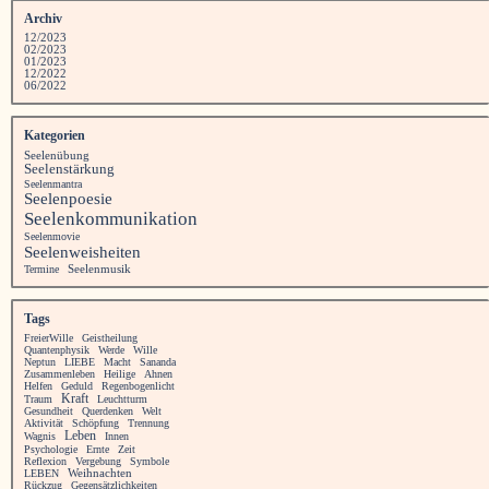
Archiv
12/2023
02/2023
01/2023
12/2022
06/2022
Kategorien
Seelenübung
Seelenstärkung
Seelenmantra
Seelenpoesie
Seelenkommunikation
Seelenmovie
Seelenweisheiten
Seelenmusik
Termine
Tags
FreierWille
Geistheilung
Quantenphysik
Werde
Wille
Neptun
LIEBE
Macht
Sananda
Zusammenleben
Heilige
Ahnen
Helfen
Geduld
Regenbogenlicht
Kraft
Traum
Leuchtturm
Gesundheit
Querdenken
Welt
Aktivität
Schöpfung
Trennung
Leben
Wagnis
Innen
Psychologie
Ernte
Zeit
Reflexion
Vergebung
Symbole
LEBEN
Weihnachten
Rückzug
Gegensätzlichkeiten