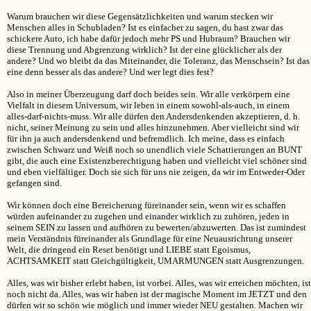
Warum brauchen wir diese Gegensätzlichkeiten und warum stecken wir
Menschen alles in Schubladen? Ist es einfacher zu sagen, du hast zwar das
schickere Auto, ich habe dafür jedoch mehr PS und Hubraum? Brauchen wir
diese Trennung und Abgrenzung wirklich? Ist der eine glücklicher als der
andere? Und wo bleibt da das Miteinander, die Toleranz, das Menschsein? Ist das
eine denn besser als das andere? Und wer legt dies fest?
Also in meiner Überzeugung darf doch beides sein. Wir alle verkörpern eine
Vielfalt in diesem Universum, wir leben in einem sowohl-als-auch, in einem
alles-darf-nichts-muss. Wir alle dürfen den Andersdenkenden akzeptieren, d. h.
nicht, seiner Meinung zu sein und alles hinzunehmen. Aber vielleicht sind wir
für ihn ja auch andersdenkend und befremdlich. Ich meine, dass es einfach
zwischen Schwarz und Weiß noch so unendlich viele Schattierungen an BUNT
gibt, die auch eine Existenzberechtigung haben und vielleicht viel schöner sind
und eben vielfältiger. Doch sie sich für uns nie zeigen, da wir im Entweder-Oder
gefangen sind.
Wir können doch eine Bereicherung füreinander sein, wenn wir es schaffen
würden aufeinander zu zugehen und einander wirklich zu zuhören, jeden in
seinem SEIN zu lassen und aufhören zu bewerten/abzuwerten. Das ist zumindest
mein Verständnis füreinander als Grundlage für eine Neuausrichtung unserer
Welt, die dringend ein Reset benötigt und LIEBE statt Egoismus,
ACHTSAMKEIT statt Gleichgültigkeit, UMARMUNGEN statt Ausgrenzungen.
Alles, was wir bisher erlebt haben, ist vorbei. Alles, was wir erreichen möchten, ist
noch nicht da. Alles, was wir haben ist der magische Moment im JETZT und den
dürfen wir so schön wie möglich und immer wieder NEU gestalten. Machen wir